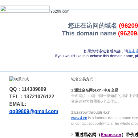
96209.com
您正在访问的域名
(9620
This domain name
(96209
如果您对该域名感兴趣，请
点击
If you would like to purchase this domain name, 
域名交易方式：
QQ：114389809
1.通过金名网(4.cn) 中介交易
金名网(4.cn)是中国一家知名的域名中
TEL：13721076122
交易过程大概需要5个工作日。
EMAIL:
qq89809@gmail.com
2.Escrow through 4.cn
www.4.cn
is a famous domain name escr
or contact support@4.cn.The whole pro
3.
通过易名网（
Ename.cn
）带价