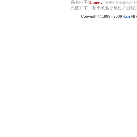
易名中国(
Ename.cn
)是中国专业域名注
您账户下。
整个域名交易过户过程
Copyright © 1998 - 2009
4.cn
All